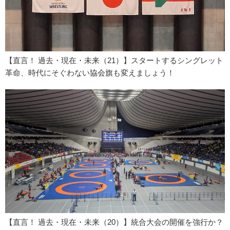
【直言！ 過去・現在・未来（21）】スタートするシングレット
革命、時代にそぐわない協会旗も変えましょう！
【直言！ 過去・現在・未来（20）】統合大会の開催を強行か？