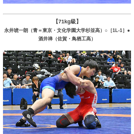
【71kg級】
永井琥一朗（青＝東京・文化学園大学杉並高）○［1L-1］●
酒井禅（佐賀・鳥栖工高）