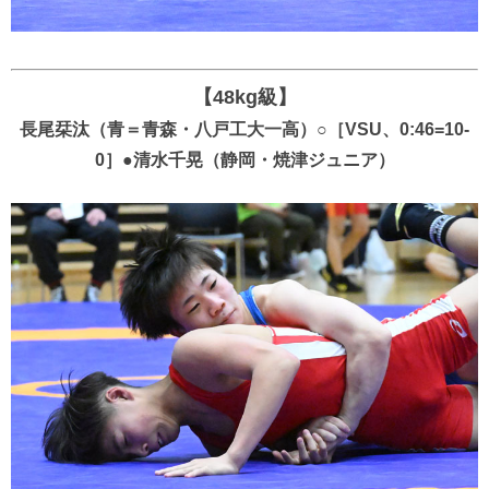
【48kg級】
長尾栞汰（青＝青森・八戸工大一高）○［VSU、0:46=10-
0］●清水千晃（静岡・焼津ジュニア）