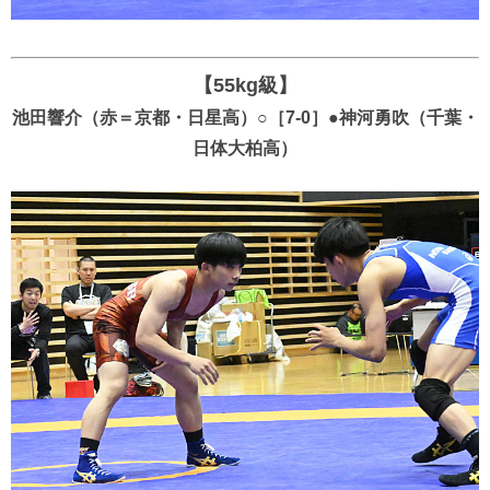
【55kg級】
池田響介（赤＝京都・日星高）○［7-0］●神河勇吹（千葉・
日体大柏高）