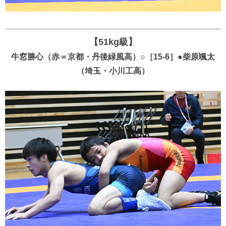
【51kg級】
牛窓勝心（赤＝京都・丹後緑風高）○［15-6］●柴原颯太
（埼玉・小川工高）