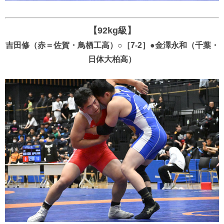
【92kg級】
吉田修（赤＝佐賀・鳥栖工高）○［7-2］●金澤永和（千葉・
日体大柏高）