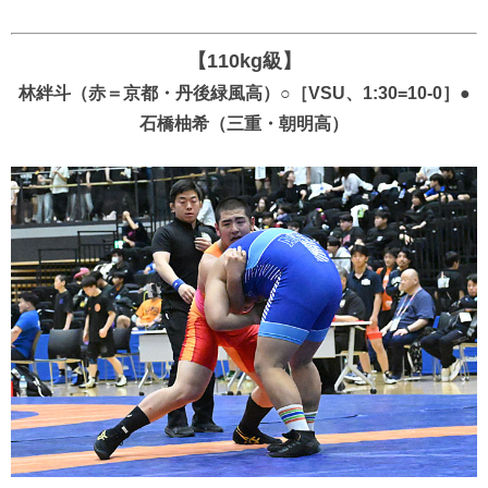
【110kg級】
林絆斗（赤＝京都・丹後緑風高）○［VSU、1:30=10-0］●
石橋柚希（三重・朝明高）