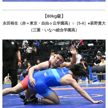
【80kg級】
永田裕生（赤＝東京・自由ヶ丘学園高）○［5-4］●萩野貴大
（三重・いなべ総合学園高）