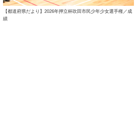
【都道府県だより】2026年押立杯吹田市民少年少女選手権／成
績