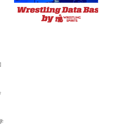
園
希
学