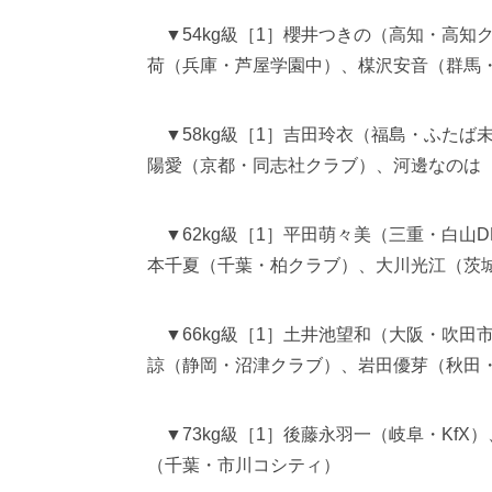
▼54kg級［1］櫻井つきの（高知・高知
荷（兵庫・芦屋学園中）、楳沢安音（群馬
▼58kg級［1］吉田玲衣（福島・ふたば
陽愛（京都・同志社クラブ）、河邊なのは
▼62kg級［1］平田萌々美（三重・白山D
本千夏（千葉・柏クラブ）、大川光江（茨
▼66kg級［1］土井池望和（大阪・吹田
諒（静岡・沼津クラブ）、岩田優芽（秋田
▼73kg級［1］後藤永羽一（岐阜・KfX
（千葉・市川コシティ）