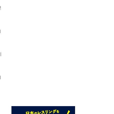
理
口
川
田