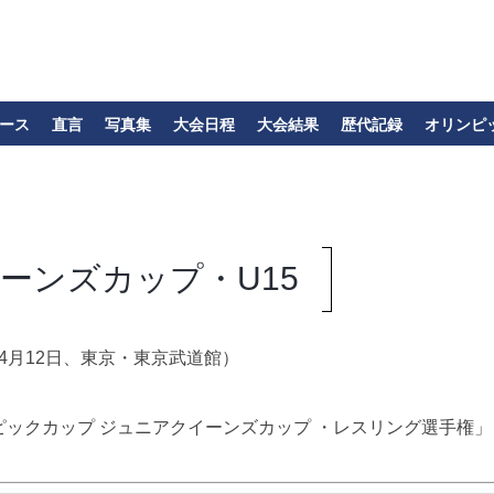
ース
直言
写真集
大会日程
大会結果
歴代記録
オリンピ
イーンズカップ・U15
年4月12日、東京・東京武道館）
ピックカップ ジュニアクイーンズカップ ・レスリング選手権」