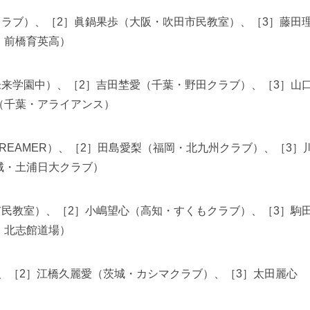
クラブ）、［2］眞鍋果歩（大阪・吹田市民教室）、［3］藤田
・前橋育英高）
未来学園中）、［2］吉田埜愛（千葉・野田クラブ）、［3］山
（千葉・アライアンス）
REAMER）、［2］田島愛梨（福岡・北九州クラブ）、［3］
城・土浦日大クラブ）
市民教室）、［2］小嶋望心（高知・すくもクラブ）、［3］駒
・北志館道場）
）、［2］江橋久麗愛（茨城・カシマクラブ）、［3］太田麗心