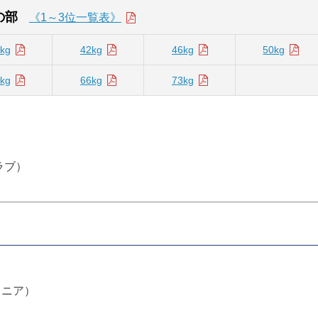
の部
《1～3位一覧表》
kg
42kg
46kg
50kg
kg
66kg
73kg
ラブ）
ュニア）