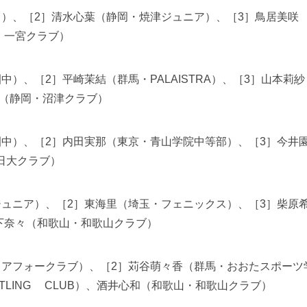
中）、［2］清水心葉（静岡・焼津ジュニア）、［3］鳥居美咲
・一宮クラブ）
中）、［2］平崎茉結（群馬・PALAISTRA）、［3］山本莉紗
椿（静岡・沼津クラブ）
園中）、［2］内田実那（東京・青山学院中等部）、［3］今井
日大クラブ）
ジュニア）、［2］東海里（埼玉・フェニックス）、［3］柴原
下奈々（和歌山・和歌山クラブ）
ュアフォークラブ）、［2］苅谷萌々香（群馬・おおたスポーツ
ESTLING CLUB）、酒井心和（和歌山・和歌山クラブ）