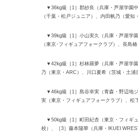
▼36kg級［1］郡紗良（兵庫・芦屋学園
（千葉・松戸ジュニア）、内田帆乃（愛知
▼39kg級［1］小山実久（兵庫・芦屋学園
（東京･フィギュアフォークラブ）、長島
▼42kg級［1］杉林羅夢（兵庫・芦屋学
乃（東京・ARC）、川口夏希（茨城・土浦
▼46kg級［1］島谷幸実（青森・野辺地
実（東京・フィギュアフォークラブ）、松
▼50kg級［1］町田紀杏（東京・フィギ
校）、［3］藤本陽華（兵庫・IKUEI WR