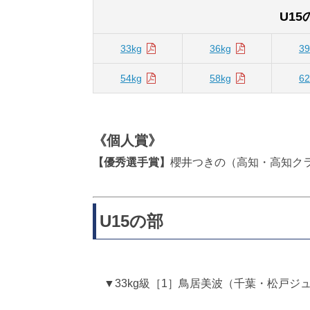
U15
33kg
36kg
39
54kg
58kg
62
《個人賞》
【優秀選手賞】
櫻井つきの（高知・高知ク
U15の部
▼33kg級［1］鳥居美波（千葉・松戸ジ