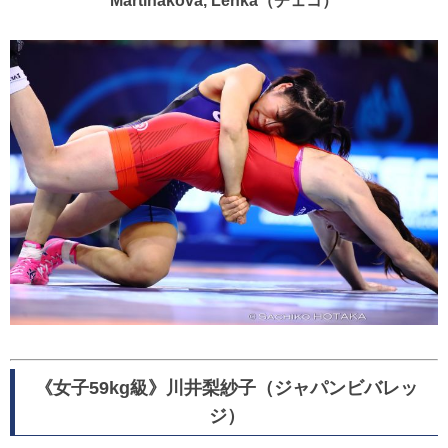
Martinakova, Lenka（チェコ）
《女子59kg級》川井梨紗子（ジャパンビバレッ
ジ）