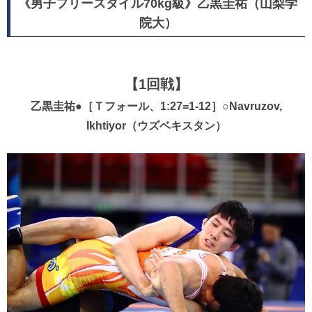
《男子フリースタイル70kg級》乙黒圭祐（山梨学
院大）
【1回戦】
乙黒圭祐●［Ｔフォール、1:27=1-12］○Navruzov,
Ikhtiyor（ウズベキスタン）