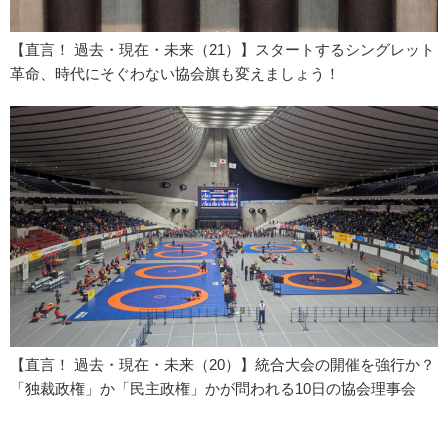
【直言！ 過去・現在・未来（21）】スタートするシングレット
革命、時代にそぐわない協会旗も変えましょう！
【直言！ 過去・現在・未来（20）】統合大会の開催を強行か？
「独裁政権」か「民主政権」かが問われる10日の協会理事会