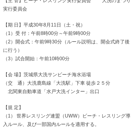
【主 管】ビーチ・レスリング実行委員会 大洗のまつり
実行委員会
【期 日】平成30年8月11日（土・祝）
（1）受 付：午前8時00分～午前9時00分
（2）開会式：午前9時30分（ルール説明は、開会式終了後
に行う）
（3）試合開始：午前10時00分
【会 場】茨城県大洗サンビーチ海水浴場
（交 通）大洗鹿島線「大洗駅」下車 徒歩２５分
北関東自動車道「水戸大洗インター」出口
【規 定】
（1） 世界レスリング連盟（UWW）ビーチ・レスリング導
入ルール、及び一部国内ルールを適用する。