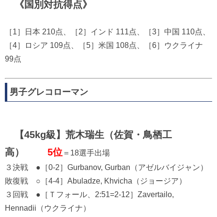
《国別対抗得点》
［1］日本 210点、［2］インド 111点、［3］中国 110点、
［4］ロシア 109点、［5］米国 108点、［6］ウクライナ
99点
男子グレコローマン
【45kg級】荒木瑞生（佐賀・鳥栖工
高）
5位
＝18選手出場
３決戦 ●［0-2］Gurbanov, Gurban（アゼルバイジャン）
敗復戦 ○［4-4］Abuladze, Khvicha（ジョージア）
３回戦 ●［Ｔフォール、2:51=2-12］Zavertailo,
Hennadii（ウクライナ）