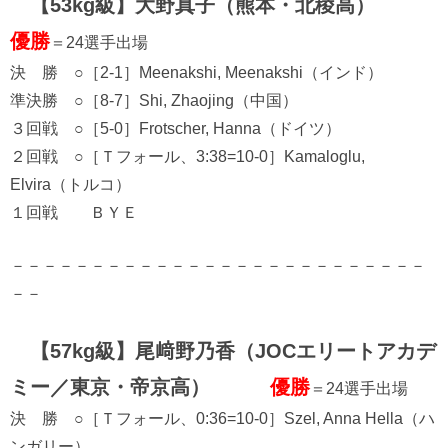
【53kg級】大野真子（熊本・北稜高）
優勝
＝24選手出場
決 勝 ○［2-1］Meenakshi, Meenakshi（インド）
準決勝 ○［8-7］Shi, Zhaojing（中国）
３回戦 ○［5-0］Frotscher, Hanna（ドイツ）
２回戦 ○［Ｔフォール、3:38=10-0］Kamaloglu,
Elvira（トルコ）
１回戦 ＢＹＥ
－－－－－－－－－－－－－－－－－－－－－－－－－－
－－
【57kg級】尾﨑野乃香（JOCエリートアカデ
ミー／東京・帝京高）
優勝
＝24選手出場
決 勝 ○［Ｔフォール、0:36=10-0］Szel, Anna Hella（ハ
ンガリー）