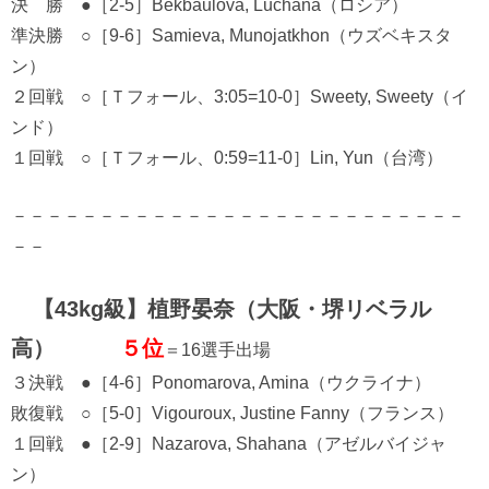
決 勝 ●［2-5］Bekbaulova, Luchana（ロシア）
準決勝 ○［9-6］Samieva, Munojatkhon（ウズベキスタ
ン）
２回戦 ○［Ｔフォール、3:05=10-0］Sweety, Sweety（イ
ンド）
１回戦 ○［Ｔフォール、0:59=11-0］Lin, Yun（台湾）
－－－－－－－－－－－－－－－－－－－－－－－－－－
－－
【43kg級】植野晏奈（大阪・堺リベラル
高）
５位
＝16選手出場
３決戦 ●［4-6］Ponomarova, Amina（ウクライナ）
敗復戦 ○［5-0］Vigouroux, Justine Fanny（フランス）
１回戦 ●［2-9］Nazarova, Shahana（アゼルバイジャ
ン）