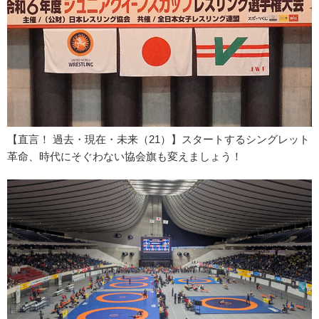
【直言！ 過去・現在・未来（21）】スタートするシングレット
革命、時代にそぐわない協会旗も変えましょう！