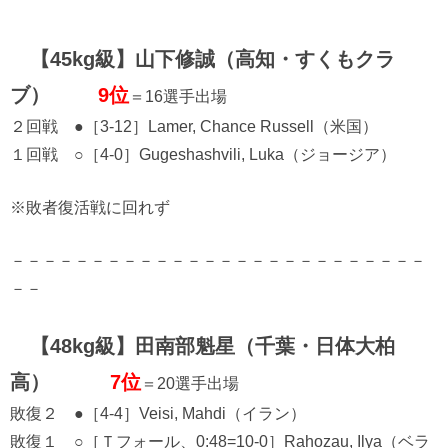
【45kg級】山下修誠（高知・すくもクラ
ブ）
9位
＝16選手出場
２回戦 ●［3-12］Lamer, Chance Russell（米国）
１回戦 ○［4-0］Gugeshashvili, Luka（ジョージア）
※敗者復活戦に回れず
－－－－－－－－－－－－－－－－－－－－－－－－－－
－－
【48kg級】田南部魁星（千葉・日体大柏
高）
7位
＝20選手出場
敗復２ ●［4-4］Veisi, Mahdi（イラン）
敗復１ ○［Ｔフォール、0:48=10-0］Rahozau, Ilya（ベラ