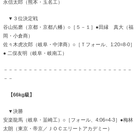
永信太郎（熊本・玉名工）
▼３位決定戦
谷山拓磨（京都・京都八幡）○［５－１］●田縁 真大（福
岡・小倉商）
佐々木虎次郎（岐阜・中津商）○［Ｔフォール、1:20=8-0］
● 二俣友明（岐阜・岐南工）
－－－－－－－－－－－－－－－－－－－－－－－－－－
－－
【66kg級】
▼決勝
安楽龍馬（岐阜・韮崎工）○［フォール、4:06=4-3］●梅林
太朗（東京・帝京／ＪＯＣエリートアカデミー）