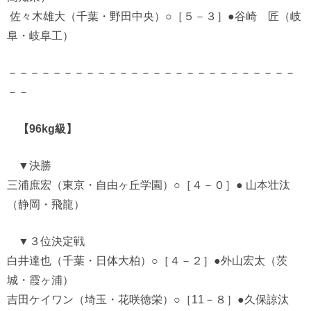
佐々木雄大（千葉・野田中央）○［５－３］●谷崎 匠（岐
阜・岐阜工）
－－－－－－－－－－－－－－－－－－－－－－－－－－
－－
【96kg級】
▼決勝
三浦庶宏（東京・自由ヶ丘学園）○［４－０］● 山本壮汰
（静岡・飛龍）
▼３位決定戦
白井達也（千葉・日体大柏）○［４－２］●外山宏太（茨
城・霞ヶ浦）
吉田ケイワン（埼玉・花咲徳栄）○［11－８］●久保諒汰