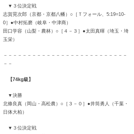
▼３位決定戦
志賀晃次郎（京都・京都八幡）○［Ｔフォール、5:19=10-
0］●中村拓磨（岐阜・中津商）
田口学容（山梨・農林）○［４－３］●太田真暉（埼玉・埼
玉栄）
－－－－－－－－－－－－－－－－－－－－－－－－－－
－－
【74kg級】
▼決勝
北條良真（岡山・高松農）○［３－０］●井筒勇人（千葉・
日体大柏）
▼３位決定戦