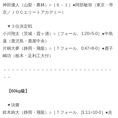
神田優人（山梨・農林）○［６－１］●阿部敏弥（東京・帝
京／ＪＯＣエリートアカデミー）
▼３位決定戦
小川翔太（茨城・霞ヶ浦）○［フォール、1:20=5-0］●中島
蓮（鹿児島・鹿屋中央）
片桐大夢（静岡・飛龍）○［Ｔフォール、0:47=8-0］●鹿子
嶋功（栃木・足利工大付）
－－－－－－－－－－－－－－－－－－－－－－－－－－
－－
【60kg級】
▼決勝
鈴木絢大（静岡・飛龍）○［Ｔフォール、]1:11=10-0］●吉