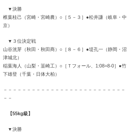
▼決勝
椎葉桂己（宮崎・宮崎農）○［５－３］●松井謙（岐阜・中
京）
▼３位決定戦
山谷洸芽（秋田・秋田商）○［８－６］●堤孔一（静岡・沼
津城北）
稲葉海人（山梨・韮崎工）○［Ｔフォール、1:08=8-0］●竹
下雄登（千葉・日体大柏）
－－－－－－－－－－－－－－－－－－－－－－－－－－
－－
【55kg級】
▼決勝