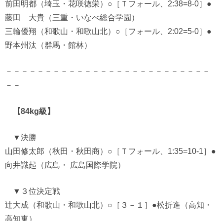
前田明都（埼玉・花咲徳栄）○［Ｔフォール、2:38=8-0］●
藤田 大貴（三重・いなべ総合学園）
三輪優翔（和歌山・和歌山北）○［フォール、2:02=5-0］●
野本州汰（群馬・館林）
－－－－－－－－－－－－－－－－－－－－－－－－－－
－－
【84kg級】
▼決勝
山田修太郎（秋田・秋田商）○［Ｔフォール、1:35=10-1］●
向井識起（広島・ 広島国際学院）
▼３位決定戦
辻大成（和歌山・和歌山北）○［３－１］●松折進（高知・
高知東）