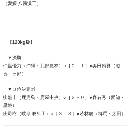
（愛媛 八幡浜工）
－－－－－－－－－－－－－－－－－－－－－－－－－－
－－
【120kg級】
▼決勝
仲里優力（沖縄・北部農林）○［２－１］●奥田侑眞（滋
賀・日野）
▼３位決定戦
柳魁十（鹿児島・鹿屋中央）○［２－０］●森右秀（愛知・
星城）
庄司樹（岐阜 岐阜工）○［３－３］●若林慶（群馬・太田）