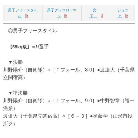
男子フリースタイ
男子グレコローマ
女
ジュニ
ル
ン
子
ア
◎男子フリースタイル
＝9選手
【55kg級】
▼決勝
川野陽介（自衛隊）○［Ｔフォール、8-0］●渡邉大（千葉県
立関宿高）
▼準決勝
川野陽介（自衛隊）○［Ｔフォール、9-0］●中野智章（福一
漁業）
渡邉大（千葉県立関宿高）○［６－３］●須藤学（山形市役
所ク）