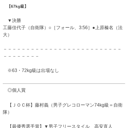
【67kg級】
▼決勝
工藤佳代子（自衛隊）○［フォール、3:56］●上原榛名（法
大）
－－－－－－－－－－－－－－－－－－－－－－－－－－
－－－－－－－－
※63・72kg級は出場なし
◎個人賞
【ＪＯＣ杯】藤村義（男子グレコローマン74kg級＝自衛
隊）
【最優秀選手賞】▼男子フリースタイル 高安直人