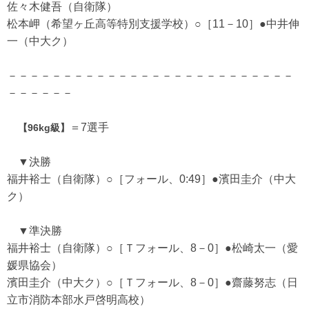
佐々木健吾（自衛隊）
松本岬（希望ヶ丘高等特別支援学校）○［11－10］●中井伸
一（中大ク）
－－－－－－－－－－－－－－－－－－－－－－－－－－
－－－－－－
＝7選手
【96kg級】
▼決勝
福井裕士（自衛隊）○［フォール、0:49］●濱田圭介（中大
ク）
▼準決勝
福井裕士（自衛隊）○［Ｔフォール、8－0］●松崎太一（愛
媛県協会）
濱田圭介（中大ク）○［Ｔフォール、8－0］●齋藤努志（日
立市消防本部水戸啓明高校）