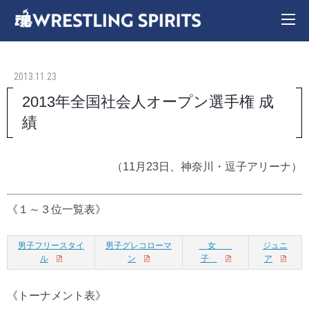
2013.11.23
2013年全国社会人オープン選手権 成
績
（11月23日、神奈川・逗子アリーナ）
《１～３位一覧表》
男子フリースタイ
男子グレコローマ
女
ジュニ
ル
ン
子
ア
《トーナメント表》