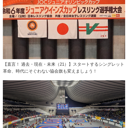
【直言！ 過去・現在・未来（21）】スタートするシングレット
革命、時代にそぐわない協会旗も変えましょう！