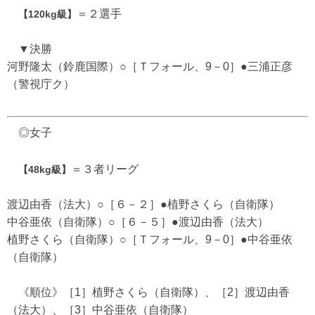
＝２選手
【120kg級】
▼決勝
河野隆太（鈴鹿国際）○［Ｔフォール、9－0］●三浦正彦
（警視庁ク）
◎女子
＝３者リーグ
【48kg級】
渡辺由香（法大）○［６－２］●植野さくら（自衛隊）
中谷亜依（自衛隊）○［６－５］●渡辺由香（法大）
植野さくら（自衛隊）○［Ｔフォール、9－0］●中谷亜依
（自衛隊）
《順位》［1］植野さくら（自衛隊）、［2］渡辺由香
（法大）、［3］中谷亜依（自衛隊）