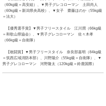
（60kg級＝高安組）、▼男子グレコローマン 土田尚人
（60kg級＝新潟県央高校）、▼女子 齋藤ほのか（55kg級
＝法大）
【優秀選手賞】▼男子フリースタイル 江川潤（66kg級
＝和歌山県協会）、▼男子グレコローマン 佐々木孝
（66kg級＝自衛隊）
【敢闘賞】▼男子フリースタイル 奈良部嘉明（84kg級
＝筑西広域消防本部）、川野陽介（55kg級＝自衛隊）、▼
男子グレコローマン 河野隆太（120kg級＝鈴鹿国際）