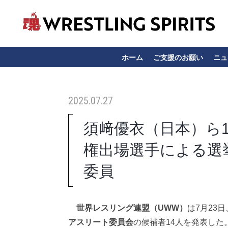
ホーム
ご支援のお願い
ニュ
2025.07.27
須﨑優衣（日本）ら
権出場選手による選
委員
世界レスリング連盟（UWW）
は7月23
アスリート委員会
の候補者14人を発表した