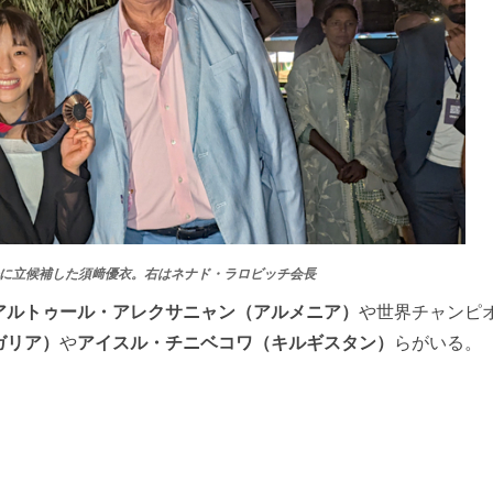
会に立候補した須﨑優衣。右はネナド・ラロビッチ会長
アルトゥール・アレクサニャン（アルメニア）
や世界チャンピ
ガリア）
や
アイスル・チニベコワ（キルギスタン）
らがいる。
）