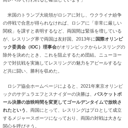
米国のトランプ大統領がロシアに対し、ウクライナ紛争
の停戦で合意が得られなければ、ロシアに「非常に厳しい
関税」を課すと表明するなど、両国間は緊張を増している
が、レスリング界で両国は友好国。2013年に
国際オリンピ
ック委員会（IOC）理事会
がオリンピックからレスリングの
除外を決めたとき、これを阻止するため団結。ニューヨー
クで対抗戦を実施してレスリングの魅力をアピールするな
ど共に闘い、勝利を収めた。
ロシア協会ホームページによると、2021年東京オリンピ
ックのサデュラエフとスナイダーの決勝は、
バスケットボ
ール決勝の放映時間を変更してゴールデンタイムで放映さ
れたという
。両国にとって、レスリングはプロとして成立
するメジャースポーツになっており、両国の対戦は大きな
関心を呼びそう。