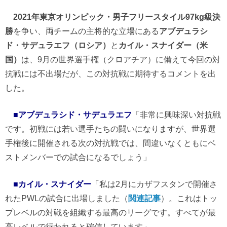
2021年東京オリンピック・男子フリースタイル97kg級決
勝
を争い、両チームの主将的な立場にある
アブデュラシ
ド・サデュラエフ（ロシア）
と
カイル・スナイダー（米
国）
は、9月の世界選手権（クロアチア）に備えて今回の対
抗戦には不出場だが、この対抗戦に期待するコメントを出
した。
■アブデュラシド・サデュラエフ
「非常に興味深い対抗戦
です。初戦には若い選手たちの闘いになりますが、世界選
手権後に開催される次の対抗戦では、間違いなくともにベ
ストメンバーでの試合になるでしょう」
■カイル・スナイダー
「私は2月にカザフスタンで開催さ
れたPWLの試合に出場しました（
関連記事
）。これはトッ
プレベルの対戦を組織する最高のリーグです。すべてが最
高レベルで行われると確信しています」