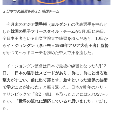
▲日本での練習を終えた韓国チーム
今月末の
アジア選手権（ヨルダン）
の代表選手を中心と
した
韓国の男子フリースタイル・チーム
が3月3日に来日。
全日本王者もいる山梨学院大で練習を積んだあと、10日か
ら
イ・ジョングン（李正根＝1986年アジア大会王者）監督
がかつてヘッドコーチを務めた中大で汗を流した。
イ・ジョングン監督は日本で最後の練習となった3月12
日、
「日本の選手はスピードがあり、前に、前にと出る攻
撃力がすごい。前に出て落とす、差すといった連係の技術
で学ぶことがあった
」と振り返った。日本が昨年のパリ・
オリンピックで「金2・銀1」を取ったことにはふれなかっ
たが、
「世界の流れに適応していると思いました」
と話し
た。