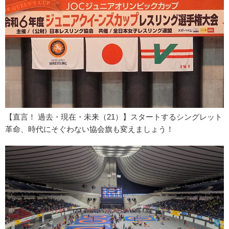
【直言！ 過去・現在・未来（21）】スタートするシングレット
革命、時代にそぐわない協会旗も変えましょう！