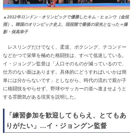
▲2012年ロンドン・オリンピックで優勝したキム・ヒョンウ（金炫
雨）。韓国のオリンピック史上、現段階で最後の栄光となった＝撮
影・保高幸子
レスリングだけでなく、柔道、ボクシング、テコンドー
などかつて栄華を極めた格闘技は、すべて低迷している。
イ・ジョングン監督は「人口そのものが減っているので、
仕方のない面はあります。具体的にどうすればいいかは簡
単には分からないです」としながら、時代の流れで親が子
に格闘技をやらせず、野球やサッカーの道へ進ませようと
する雰囲気がある現実を説明した。
「練習参加を歓迎してもらえ、とてもあ
りがたい」…イ・ジョングン監督