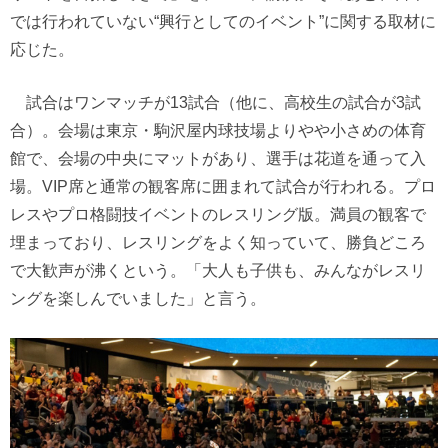
では行われていない“興行としてのイベント”に関する取材に
応じた。
試合はワンマッチが13試合（他に、高校生の試合が3試
合）。会場は東京・駒沢屋内球技場よりやや小さめの体育
館で、会場の中央にマットがあり、選手は花道を通って入
場。VIP席と通常の観客席に囲まれて試合が行われる。プロ
レスやプロ格闘技イベントのレスリング版。満員の観客で
埋まっており、レスリングをよく知っていて、勝負どころ
で大歓声が沸くという。「大人も子供も、みんながレスリ
ングを楽しんでいました」と言う。