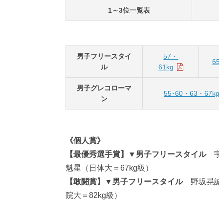
1～3位一覧表
男子フリースタイ
57・
6
ル
61kg
男子グレコローマ
55･60・63・67k
ン
《個人賞》
【最優秀選手賞】▼男子フリースタイル
宇
魁星（日体大＝67kg級）
【敢闘賞】▼男子フリースタイル
野坂晃誠
院大＝82kg級）