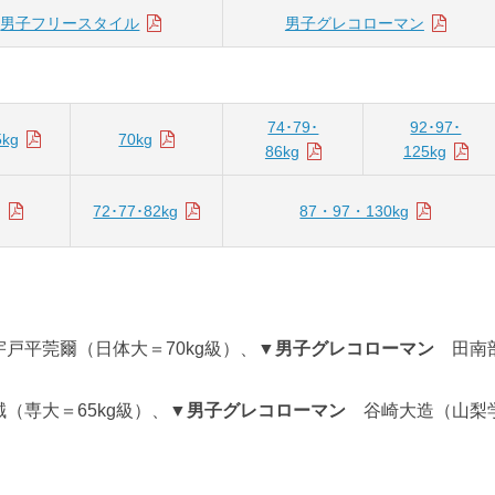
男子フリースタイル
男子グレコローマン
74･79･
92･97･
5kg
70kg
86kg
125kg
g
72･77･82kg
87・97・130kg
戸平莞爾（日体大＝70kg級）、
▼男子グレコローマン
田南
（専大＝65kg級）、
▼男子グレコローマン
谷崎大造（山梨