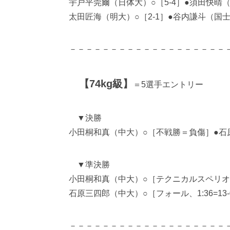
宇戸平莞爾（日体大）○［5-4］●須田快晴
太田匠海（明大）○［2-1］●谷内謙斗（国
－－－－－－－－－－－－－－－－－－－
【74kg級】
＝5選手エントリー
▼決勝
小田桐和真（中大）○［不戦勝＝負傷］●石
▼準決勝
小田桐和真（中大）○［テクニカルスペリオリテ
石原三四郎（中大）○［フォール、1:36=13
－－－－－－－－－－－－－－－－－－－