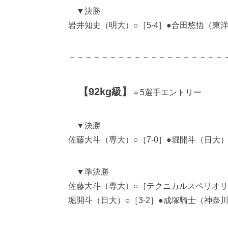
▼決勝
岩井知史（明大）○［5-4］●合田悠悟（東
－－－－－－－－－－－－－－－－－－－
【92kg級】
＝5選手エントリー
▼決勝
佐藤大斗（専大）○［7-0］●堀開斗（日大
▼準決勝
佐藤大斗（専大）○［テクニカルスペリオリティ
堀開斗（日大）○［3-2］●成塚騎士（神奈