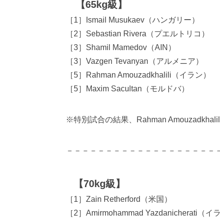
【65kg級】
［1］Ismail Musukaev（ハンガリー）
［2］Sebastian Rivera（プエルトリコ）
［3］Shamil Mamedov（AIN）
［3］Vazgen Tevanyan（アルメニア）
［5］Rahman Amouzadkhalili（イラン）
［5］Maxim Sacultan（モルドバ）
※特別試合の結果、Rahman Amouzadk
－－－－－－－－－－－－－－－－－－－
【70kg級】
［1］Zain Retherford（米国）
［2］Amirmohammad Yazdanicherati（