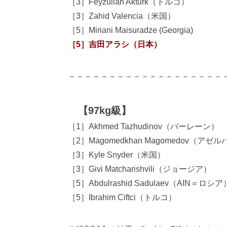
［3］Feyzullah Akturk（トルコ）
［3］Zahid Valencia（米国）
［5］Miriani Maisuradze (Georgia)
［5］吉田アラシ（日本）
－－－－－－－－－－－－－－－－－－－
【97kg級】
［1］Akhmed Tazhudinov（バーレーン）
［2］Magomedkhan Magomedov（ア
［3］Kyle Snyder（米国）
［3］Givi Matcharishvili（ジョージア）
［5］Abdulrashid Sadulaev（AIN＝ロシア
［5］Ibrahim Ciftci（トルコ）