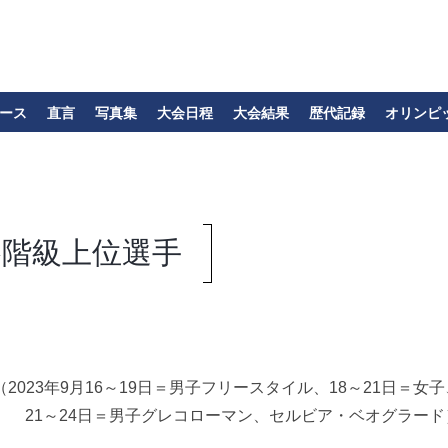
ース
直言
写真集
大会日程
大会結果
歴代記録
オリンピ
 各階級上位選手
（2023年9月16～19日＝男子フリースタイル、18～21日＝女子
21～24日＝男子グレコローマン、セルビア・ベオグラード