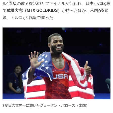
ル4階級の敗者復活戦とファイナルが行われ、日本が70kg級
で
成國大志（MTX GOLDKIDS）
が勝ったほか、米国が2階
級、トルコが1階級で勝った。
7度目の世界一に輝いたジョーダン・バローズ（米国）