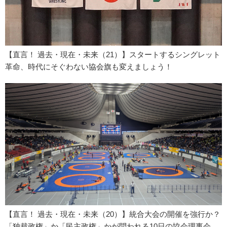
【直言！ 過去・現在・未来（21）】スタートするシングレット
革命、時代にそぐわない協会旗も変えましょう！
【直言！ 過去・現在・未来（20）】統合大会の開催を強行か？
「独裁政権」か「民主政権」かが問われる10日の協会理事会