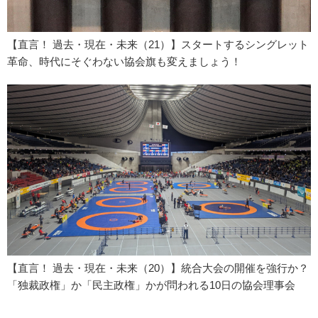
【直言！ 過去・現在・未来（21）】スタートするシングレット
革命、時代にそぐわない協会旗も変えましょう！
【直言！ 過去・現在・未来（20）】統合大会の開催を強行か？
「独裁政権」か「民主政権」かが問われる10日の協会理事会