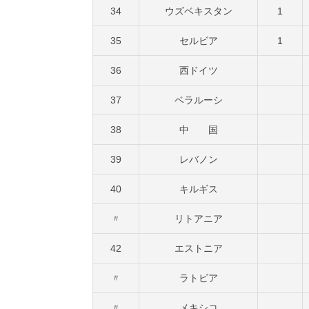
34
ウズベキスタン
1
35
セルビア
1
36
西ドイツ
37
ベラルーシ
38
中 国
39
レバノン
40
キルギス
〃
リトアニア
42
エストニア
〃
ラトビア
〃
メキシコ