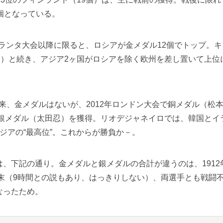
個となっている。
トランタ大会以降に限ると、ロシアが金メダル12個でトップ。キ
個）と続き、アジア2ヶ国がロシアを除く欧州を差し置いて上位
以来、金メダルはないが、2012年ロンドン大会で銅メダル（松
で銀メダル（太田忍）を獲得。リオデジャネイロでは、韓国とイ
ジアの“最高位”。これからが勝負か－。
、下記の通り。金メダルと銀メダルの合計が違うのは、1912
闘いの末（9時間との説もあり、はっきりしない）、両選手とも戦闘
なったため。