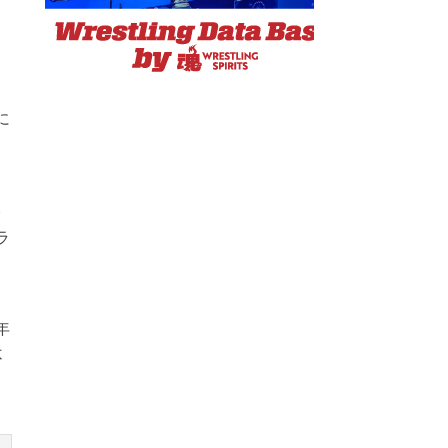
に
本
ラ
年
不