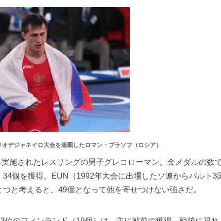
6年リオデジャネイロ大会を連覇したロマン・ブラソフ（ロシア）
ら実施されたレスリングの男子グレコローマン。金メダルの数
4個を獲得。EUN（1992年大会に出場したソ連からバルト3
とつと考えると、49個となって他を寄せつけない強さだ。
3位のフィンランド（19個）は、主に戦前の獲得。戦後に限れ