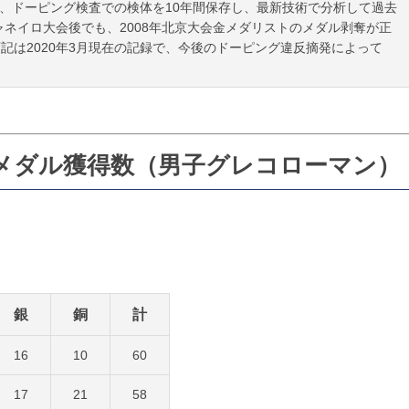
在、ドーピング検査での検体を10年間保存し、最新技術で分析して過去
ャネイロ大会後でも、2008年北京大会金メダリストのメダル剥奪が正
記は2020年3月現在の記録で、今後のドーピング違反摘発によって
メダル獲得数（男子グレコローマン）
銀
銅
計
16
10
60
17
21
58