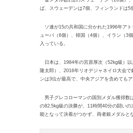
ば、スウェーデンは7個、フィンランドは5
ソ連が15の共和国に分かれた1996年ア
ューバ（6個）、韓国（4個）、イラン（3
入っている。
日本は、1984年の宮原厚次（52kg級）
隆太郎）、2016年リオデジャネイロ大会
ンは3位が最高で、中央アジアを含めてもア
男子グレコローマンの国別メダル獲得数は
の82.5kg級の決勝が、11時間40分の
能となって決着がつかず、両者銀メダルと