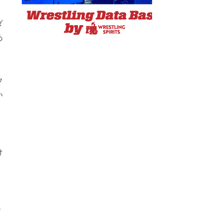
ダ
あ
フ
い
て
け
ホ
サ