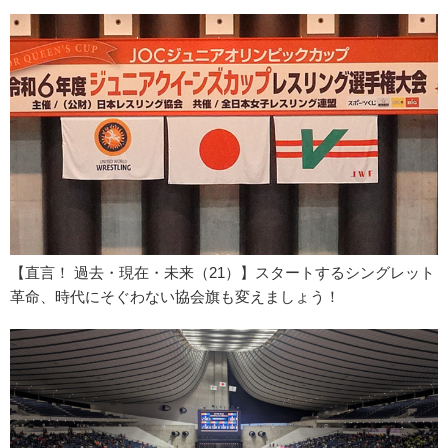
【直言！ 過去・現在・未来（21）】スタートするシングレット
革命、時代にそぐわない協会旗も変えましょう！