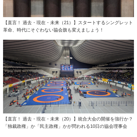
【直言！ 過去・現在・未来（21）】スタートするシングレット
革命、時代にそぐわない協会旗も変えましょう！
【直言！ 過去・現在・未来（20）】統合大会の開催を強行か？
「独裁政権」か「民主政権」かが問われる10日の協会理事会