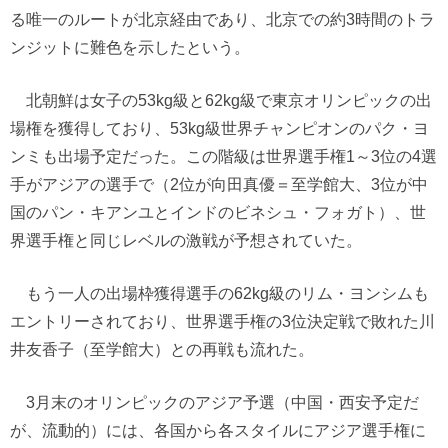
る唯一のルートが北京経由であり、北京での約3時間のトラ
ンジットに難色を示したという。
北朝鮮は女子の53kg級と62kg級で東京オリンピックの出
場権を獲得しており、53kg級世界チャンピオンのパク・ヨ
ンミも出場予定だった。この階級は世界選手権1～3位の4選
手がアジアの選手で（2位が向田真優＝至学館大、3位が中
国のパン・キアンユとインドのビネシュ・フォガト）、世
界選手権と同じレベルの激戦が予想されていた。
もう一人の出場枠獲得選手の62kg級のリム・ヨンシムも
エントリーされており、世界選手権の3位決定戦で敗れた川
井友香子（至学館大）との再戦も流れた。
3月末のオリンピックのアジア予選（中国・西安予定だ
が、流動的）には、各国から各スタイルにアジア選手権に