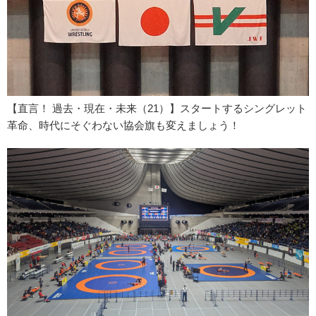
【直言！ 過去・現在・未来（21）】スタートするシングレット
革命、時代にそぐわない協会旗も変えましょう！