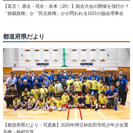
【直言！ 過去・現在・未来（20）】統合大会の開催を強行か？
「独裁政権」か「民主政権」かが問われる10日の協会理事会
都道府県だより
【都道府県だより・写真集】2026年押立杯吹田市民少年少女選
手権・熱戦写真