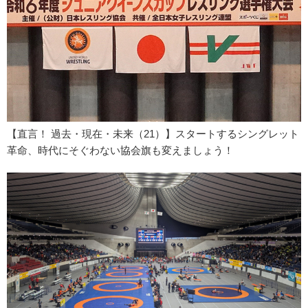
【直言！ 過去・現在・未来（21）】スタートするシングレット
革命、時代にそぐわない協会旗も変えましょう！