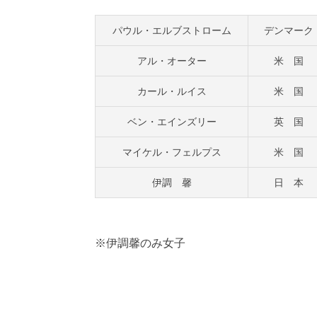
パウル・エルブストローム
デンマーク
アル・オーター
米 国
カール・ルイス
米 国
ベン・エインズリー
英 国
マイケル・フェルプス
米 国
伊調 馨
日 本
※伊調馨のみ女子