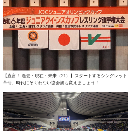
【直言！ 過去・現在・未来（21）】スタートするシングレット
革命、時代にそぐわない協会旗も変えましょう！