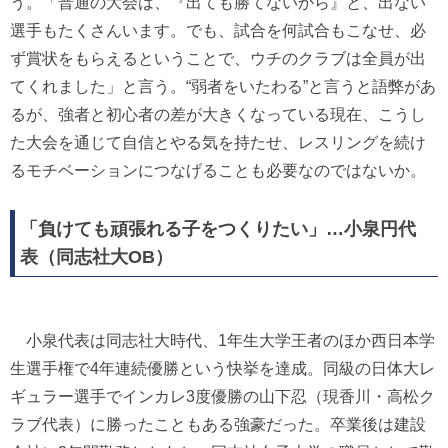
う。「普通の大会は、『出ても勝てないから』と、出ない
選手もたくさんいます。でも、試合を何試合もこなせ、必
ず賞状をもらえるということで、ウチのクラブは全員が出
てくれました」と言う。“弱者をいたわる”と言うと語弊があ
るが、強者と初心者の差が大きくなっている現在、こうし
た大会を通じて自信とやる気を持たせ、レスリングを続け
るモチベーションにつなげることも必要なのではないか。
「負けても頑張れる子をつくりたい」…小泉円代
表（同志社大OB）
小泉代表は同志社大時代、1年生大学王者のほか西日本学
生選手権で4年連続優勝という快挙を達成。同級の日体大レ
ギュラー選手でインカレ3度優勝の山下忍（現香川・高松ク
ラブ代表）に勝ったこともある強豪だった。卒業後は建設