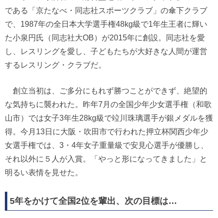
である「京たなべ・同志社スポーツクラブ」の傘下クラブ
で、1987年の全日本大学選手権48kg級で1年生王者に輝い
た小泉円氏（同志社大OB）が2015年に創設。同志社を愛
し、レスリングを愛し、子どもたちが大好きな人間が運営
するレスリング・クラブだ。
創立当初は、ご多分にもれず勝つことができず、絶望的
な気持ちに襲われた。昨年7月の全国少年少女選手権（和歌
山市）では女子3年生28kg級で竝川珠璃選手が銀メダルを獲
得。今月13日に大阪・吹田市で行われた押立杯関西少年少
女選手権では、3・4年女子重量級で安見心選手が優勝し、
それ以外に５人が入賞。「やっと形になってきました」と
明るい表情を見せた。
5年をかけて全国2位を輩出、次の目標は…