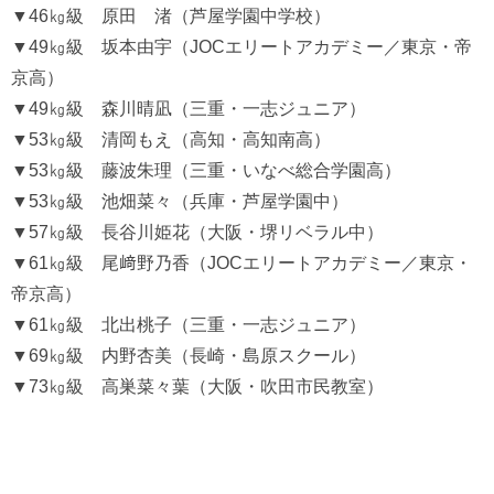
▼46㎏級 原田 渚（芦屋学園中学校）
▼49㎏級 坂本由宇（JOCエリートアカデミー／東京・帝
京高）
▼49㎏級 森川晴凪（三重・一志ジュニア）
▼53㎏級 清岡もえ（高知・高知南高）
▼53㎏級 藤波朱理（三重・いなべ総合学園高）
▼53㎏級 池畑菜々（兵庫・芦屋学園中）
▼57㎏級 長谷川姫花（大阪・堺リベラル中）
▼61㎏級 尾﨑野乃香（JOCエリートアカデミー／東京・
帝京高）
▼61㎏級 北出桃子（三重・一志ジュニア）
▼69㎏級 内野杏美（長崎・島原スクール）
▼73㎏級 高巣菜々葉（大阪・吹田市民教室）