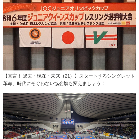
【直言！ 過去・現在・未来（21）】スタートするシングレット
革命、時代にそぐわない協会旗も変えましょう！