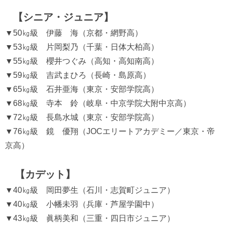
【シニア・ジュニア】
▼50㎏級 伊藤 海（京都・網野高）
▼53㎏級 片岡梨乃（千葉・日体大柏高）
▼55㎏級 櫻井つぐみ（高知・高知南高）
▼59㎏級 吉武まひろ（長崎・島原高）
▼65㎏級 石井亜海（東京・安部学院高）
▼68㎏級 寺本 鈴（岐阜・中京学院大附中京高）
▼72㎏級 長島水城（東京・安部学院高）
▼76㎏級 鏡 優翔（JOCエリートアカデミー／東京・帝
京高）
【カデット】
▼40㎏級 岡田夢生（石川・志賀町ジュニア）
▼40㎏級 小幡未羽（兵庫・芦屋学園中）
▼43㎏級 眞柄美和（三重・四日市ジュニア）