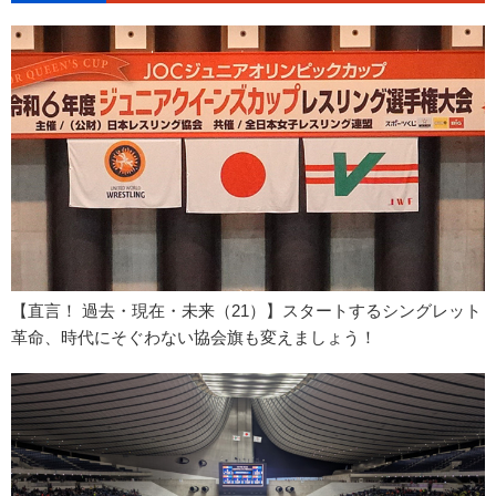
【直言！ 過去・現在・未来（21）】スタートするシングレット
革命、時代にそぐわない協会旗も変えましょう！