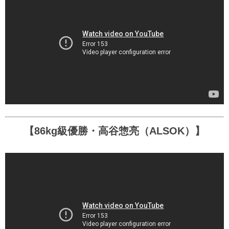
【86kg級優勝・高谷惣亮（ALSOK）】