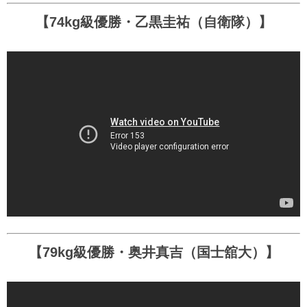
【74kg級優勝・乙黒圭祐（自衛隊）】
【79kg級優勝・奥井真吉（国士舘大）】