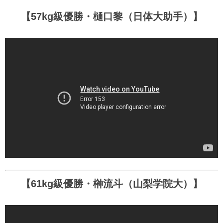
【57kg級優勝・樋口黎（日体大助手）】
【61kg級優勝・榊流斗（山梨学院大）】