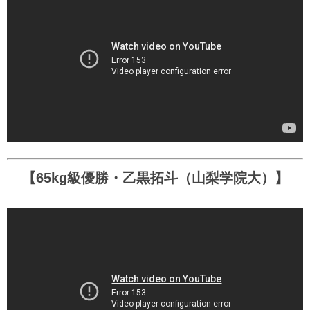
【65kg級優勝・乙黒拓斗（山梨学院大）】