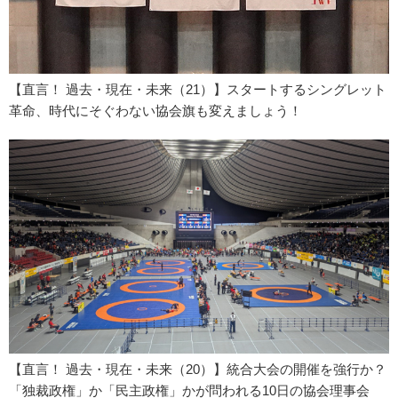
【直言！ 過去・現在・未来（21）】スタートするシングレット
革命、時代にそぐわない協会旗も変えましょう！
【直言！ 過去・現在・未来（20）】統合大会の開催を強行か？
「独裁政権」か「民主政権」かが問われる10日の協会理事会