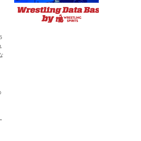
５
れ
な
の
す