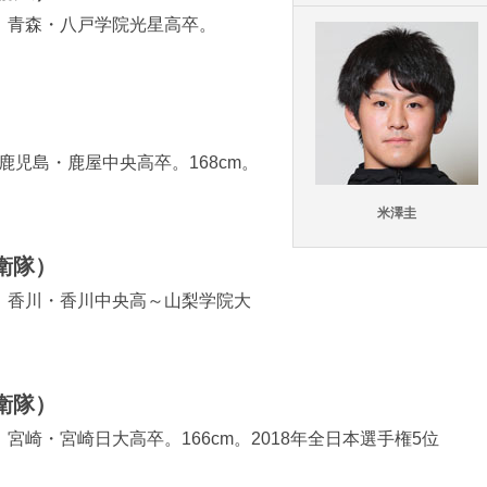
身。青森・八戸学院光星高卒。
。鹿児島・鹿屋中央高卒。168cm。
米澤圭
衛隊）
出身。香川・香川中央高～山梨学院大
衛隊）
。宮崎・宮崎日大高卒。166cm。2018年全日本選手権5位