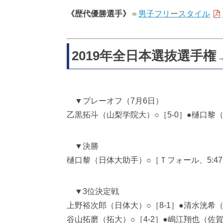
《歴代優勝選手》
＝
男子フリースタイル
2019年全日本選抜選手権
▼プレーオフ（7月6日）
乙黒拓斗（山梨学院大）○［5-0］●樋口黎
▼決勝
樋口黎（日体大助手）○［Ｔフォール、5:47
▼3位決定戦
上野裕次郎（日体大）○［8-1］●清水洸希
谷山拓磨（拓大）○［4-2］●嶋江翔也（佐