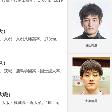
。岐阜・岐南工高卒。170cm。2019
大）
身。京都・京都八幡高卒。173cm。
谷山拓磨
ス）
出身。茨城・鹿島学園高～国士舘大卒。
大職）
安楽龍馬
身。大阪・興國高～近大卒。165cm。