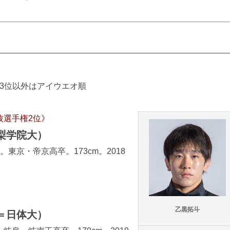
3位以外はアイウエオ順
選抜選手権2位》
梨学院大）
。東京・帝京高卒。173cm。2018
乙黒拓斗
＝日体大）