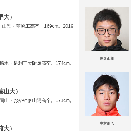
早大）
。山梨・韮崎工高卒。169cm。2019
鴨居正和
。栃木・足利工大附属高卒。174cm。
徳山大）
。岡山・おかやま山陽高卒。171cm。
中村倫也
舘大）