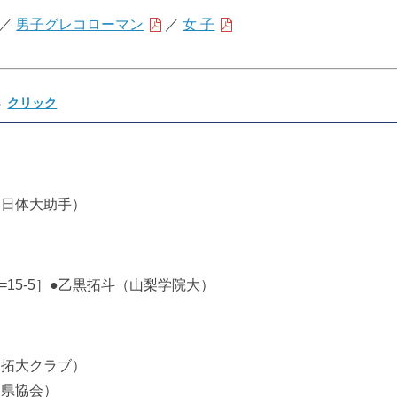
／
男子グレコローマン
／
女 子
→
クリック
（日体大助手）
=15-5］●乙黒拓斗（山梨学院大）
（拓大クラブ）
賀県協会）