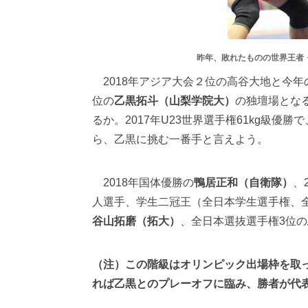
昨年、敗れたものの世界王者
2018年アジア大会２位の高谷大地と今
位の
乙黒拓斗（山梨学院大）
の独壇場とな
るか。2017年U23世界選手権61kg級
ら、乙黒に挑む一番手と言えよう。
2018年国体優勝の
鴨居正和（自衛隊）
、
人選手、学生二冠王（全日本学生選手権、
谷山拓磨（拓大）
、全日本選抜選手権3位の
（注）この階級はオリンピック出場枠を取
れば乙黒とのプレーオフに臨み、勝者が代