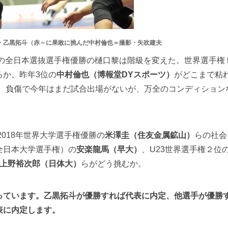
・乙黒拓斗（赤～に果敢に挑んだ中村倫也＝撮影・矢吹建夫
年の全日本選抜選手権優勝の樋口黎は階級を変えた。世界選手権
るか。昨年3位の
中村倫也（博報堂DYスポーツ）
がどこまで粘
優勝で、負傷で今年はまだ試合出場がないが、万全のコンディション
2018年世界大学選手権優勝の
米澤圭（住友金属鉱山）
らの社会
全日本大学選手権）の
安楽龍馬（早大）
、U23世界選手権２位
上野裕次郎（日体大）
らがどう挑むか。
っています。乙黒拓斗が優勝すれば代表に内定、他選手が優勝
表に内定します。