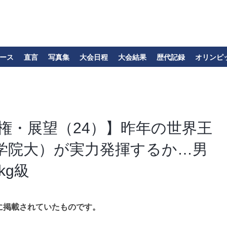
ース
直言
写真集
大会日程
大会結果
歴代記録
オリンピ
手権・展望（24）】昨年の世界王
学院大）が実力発揮するか…男
kg級
に掲載されていたものです。