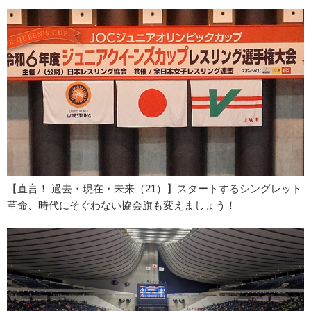
【直言！ 過去・現在・未来（21）】スタートするシングレット
革命、時代にそぐわない協会旗も変えましょう！