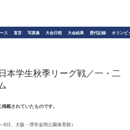
ース
直言
写真集
大会日程
大会結果
歴代記録
オリンピ
西日本学生秋季リーグ戦／一・二
ム
に掲載されていたものです。
月7～8日、大阪・堺市金岡公園体育館）