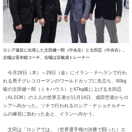
ロシア遠征に出発した文田健一郎（中央左）と太田忍（中央右）。
左端は笹本睦コーチ、右端は近敏成トレーナー
今月28日（木）～29日（金）にイラン・テヘランで行わ
れる男子グレコローマンのワールドカップに先立ち、60kg
級の文田健一郎（ミキハウス）と67kg級に上げる太田忍
（ALSOK）の２人の世界王者が11月14日、成田空港からロ
シアへ向かった。ソチで行われるロシア・ナショナルチー
ムの練習に加わったあと、イランへ向かう。
文田は「ロシアでは、（世界選手権の決勝で闘った）エ