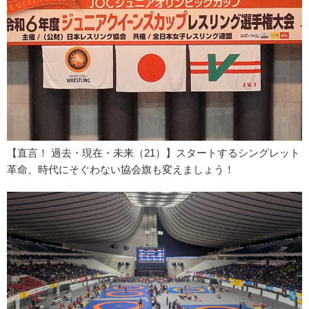
【直言！ 過去・現在・未来（21）】スタートするシングレット
革命、時代にそぐわない協会旗も変えましょう！