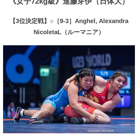
《女子72kg級》進藤芽伊（日体大）
【3位決定戦】○［9-3］Anghel, Alexandra
NicoletaL（ルーマニア）