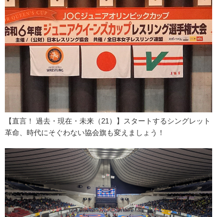
【直言！ 過去・現在・未来（21）】スタートするシングレット
革命、時代にそぐわない協会旗も変えましょう！