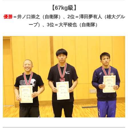
【67kg級】
優勝
＝井ノ口崇之（自衛隊）、2位＝澤田夢有人（雄大グル
ープ）、3位＝大平稜也（自衛隊）