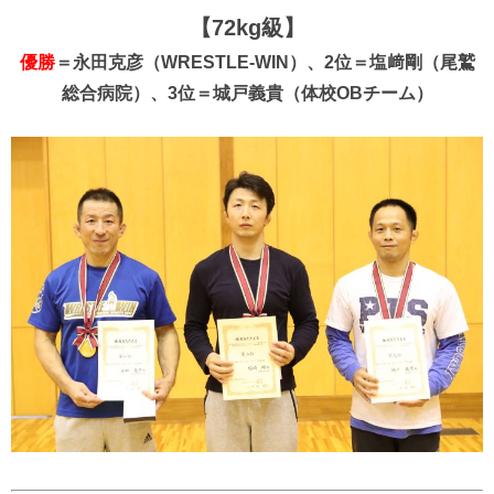
【72kg級】
優勝
＝永田克彦（WRESTLE-WIN）、2位＝塩﨑剛（尾鷲
総合病院）、3位＝城戸義貴（体校OBチーム）