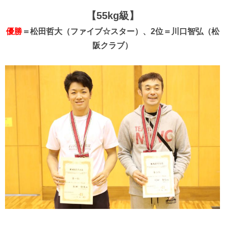
【55kg級】
優勝
＝松田哲大（ファイブ☆スター）、2位＝川口智弘（松
阪クラブ）