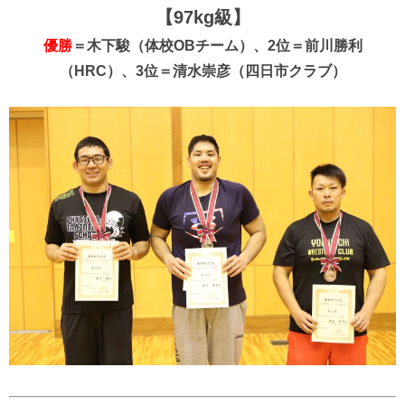
【97kg級】
優勝
＝木下駿（体校OBチーム）、2位＝前川勝利
（HRC）、3位＝清水崇彦（四日市クラブ）