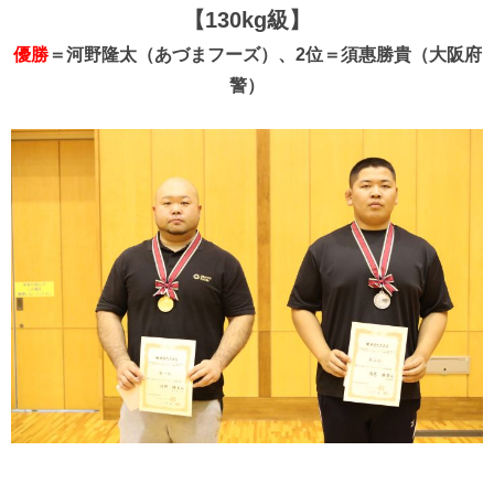
【130kg級】
優勝
＝河野隆太（あづまフーズ）、2位＝須惠勝貴（大阪府
警）