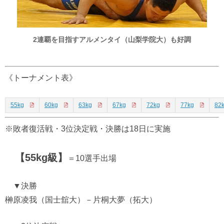
2連覇を目指すアルメンタイ（山梨学院大）も好調
《トーナメント表》
55kg
60kg
63kg
67kg
72kg
77kg
82
※敗者復活戦・3位決定戦・決勝は18日に実施
【55kg級】
＝10選手出場
▼決勝
榊原凌我（国士舘大）－片桐大夢（拓大）