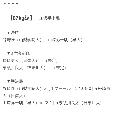
－－－－
【87kg級】
＝18選手出場
▼決勝
谷崎匠（山梨学院大）－山﨑弥十朗（早大）
▼3位決定戦
松崎勇人（日体大）－（未定）
奈須川良太（神奈川大）－（未定）
▼準決勝
谷崎匠（山梨学院大）○［Ｔフォール、1:40=9-0］●松崎勇
人（日体大）
山﨑弥十朗（早大）○［3-1］●奈須川良太（神奈川大）