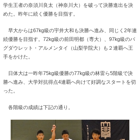
学生王者の奈須川良太（神奈川大）を破って決勝進出を決
めた。昨年に続く優勝を目指す。
早大からは67kg級の宇井大和も決勝へ進み、同じく2年連
続優勝を目指す。72kg級の前田明都（専大）、97kg級のバ
グダウレット・アルメンタイ（山梨学院大）も２連覇へ王
手をかけた。
日体大は一昨年75kg級優勝の77kg級の林雷ら5階級で決
勝へ進み、大学対抗得点4連覇へ向けて好調なスタートを切
った。
各階級の成績は下記の通り。