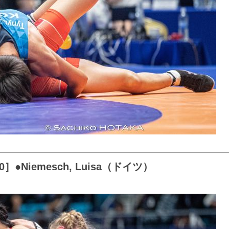
］●Niemesch, Luisa（ドイツ）