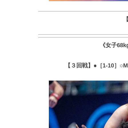
《女子68
【３回戦】●［1-10］○Men