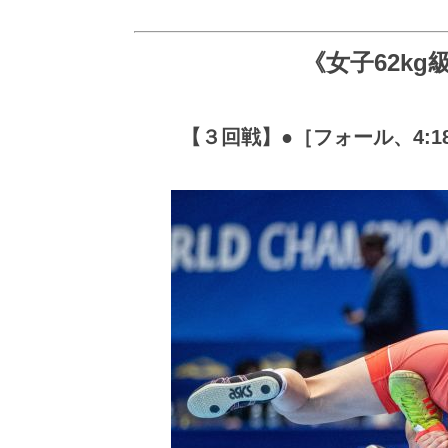
《女子62k
【３回戦】●［フォール、4:18=3-