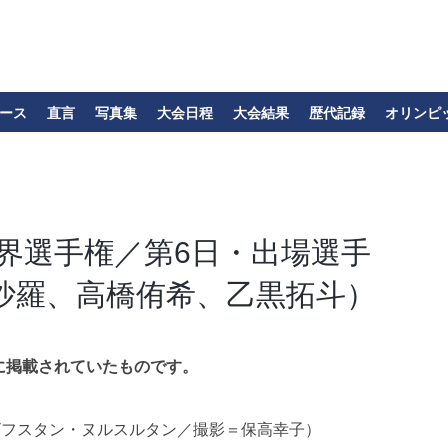
ース
直言
写真集
大会日程
大会結果
歴代記録
オリンピ
世界選手権／第6日・出場選手
沙羅、高橋侑希、乙黒拓斗）
に掲載されていたものです。
、カザフスタン・ヌルスルタン／撮影＝保高幸子）