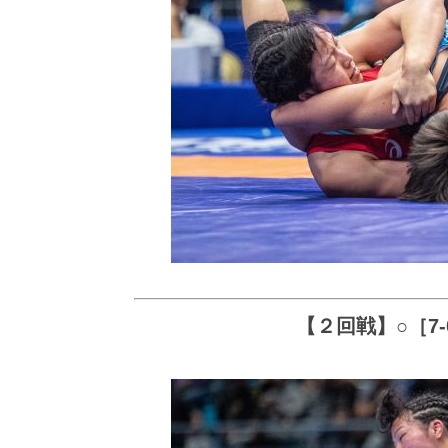
【２回戦】○［7-0