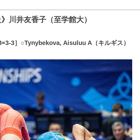
g級》川井友香子（至学館大）
3］○Tynybekova, Aisuluu A（キルギス）