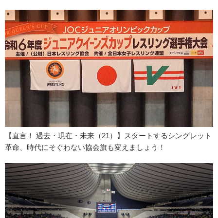
【直言！ 過去・現在・未来（21）】スタートするシングレット
革命、時代にそぐわない協会旗も変えましょう！