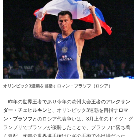
オリンピック3連覇を目指すロマン・ブラソフ（ロシア）
昨年の世界王者であり今年の欧州大会王者の
アレクサン
ダー・チェヒルキン
と、オリンピック3連覇を目指す
ロマ
ン・ブラソフ
とのロシア代表争いは、8月上旬のドイツ・グ
ランプリでブラソフが優勝したことで、ブラソフに落ち着
く気配。昨年の世界選手権はひざの手術で不出場だった