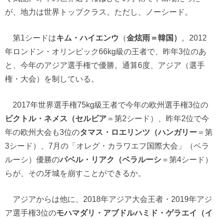
が、地力は世界トップクラス。ただし、ノーシード。
第1シードは
キム・ハイエンウ
（
金炫雨＝韓国）
。2012
年ロンドン・オリンピック66kg級の王者で、昨年3位のあ
と、今年のアジア選手権で優勝。通算6度、アジア（選手
権・大会）を制している。
2017年世界選手権75kg級王者で今年の欧州選手権3位の
ビクトル・ネメス（セルビア
＝第2シード）、昨年2位で今
年の欧州大会も3位の
タマス・ロエリンツ（ハンガリー
＝第
3シード）、7月の「オレグ・カラワエフ国際大会」（ベラ
ルーシ）優勝の
パベル・リアク（ベラルーシ
＝第4シード）
らが、その牙城を崩すことができるか。
アジアからは他に、2018年アジア大会王者・2019年アジ
ア選手権3位の
モハマダリ・アブドルハミド・ゲラエイ（イ