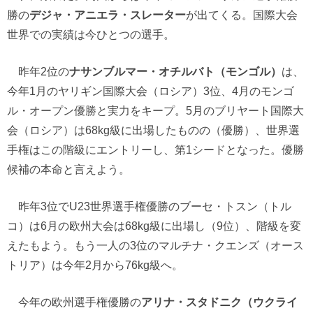
勝の
デジャ・アニエラ・スレーター
が出てくる。国際大会
世界での実績は今ひとつの選手。
昨年2位の
ナサンブルマー・オチルバト（モンゴル）
は、
今年1月のヤリギン国際大会（ロシア）3位、4月のモンゴ
ル・オープン優勝と実力をキープ。5月のブリヤート国際大
会（ロシア）は68kg級に出場したものの（優勝）、世界選
手権はこの階級にエントリーし、第1シードとなった。優勝
候補の本命と言えよう。
昨年3位でU23世界選手権優勝のブーセ・トスン（トル
コ）は6月の欧州大会は68kg級に出場し（9位）、階級を変
えたもよう。もう一人の3位のマルチナ・クエンズ（オース
トリア）は今年2月から76kg級へ。
今年の欧州選手権優勝の
アリナ・スタドニク（ウクライ