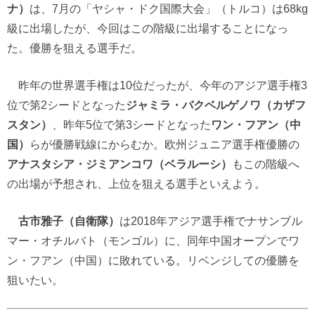
ナ）
は、7月の「ヤシャ・ドク国際大会」（トルコ）は68kg
級に出場したが、今回はこの階級に出場することになっ
た。優勝を狙える選手だ。
昨年の世界選手権は10位だったが、今年のアジア選手権3
位で第2シードとなった
ジャミラ・バクベルゲノワ（カザフ
スタン）
、昨年5位で第3シードとなった
ワン・フアン（中
国）
らが優勝戦線にからむか。欧州ジュニア選手権優勝の
アナスタシア・ジミアンコワ（ベラルーシ）
もこの階級へ
の出場が予想され、上位を狙える選手といえよう。
古市雅子（自衛隊）
は2018年アジア選手権でナサンブル
マー・オチルバト（モンゴル）に、同年中国オープンでワ
ン・フアン（中国）に敗れている。リベンジしての優勝を
狙いたい。