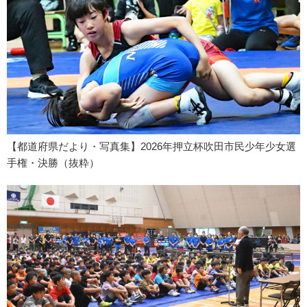
【都道府県だより・写真集】2026年押立杯吹田市民少年少女選
手権・決勝（抜粋）