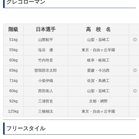
グレコローマン
階級
日本選手
高 校 名
51kg
山際航平
山梨・韮崎工
◎
55kg
塩谷 優
東京・自由ヶ丘学園
60kg
竹内玲音
岐阜・岐南工
65kg
曽我部京太郎
愛媛・今治西
◎
71kg
小柴伊織
佐賀・鳥栖工
80kg
西田衛人
山梨・韮崎工
◎
92kg
三浦哲史
京都・網野
125kg
三橋柚汰
東京・自由ヶ丘学園
フリースタイル