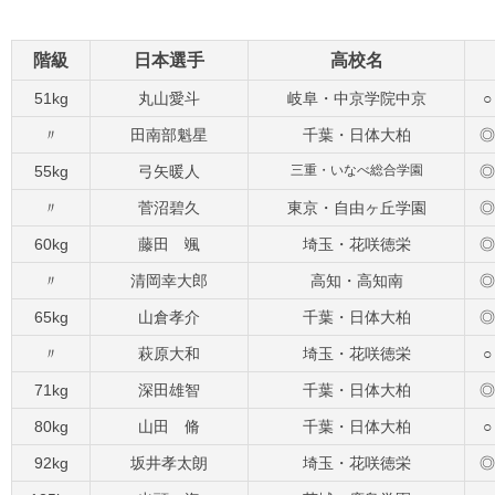
階級
日本選手
高校名
51kg
丸山愛斗
岐阜・中京学院中京
○
〃
田南部魁星
千葉・日体大柏
◎
55kg
弓矢暖人
三重・いなべ総合学園
◎
〃
菅沼碧久
東京・自由ヶ丘学園
◎
60kg
藤田 颯
埼玉・花咲徳栄
◎
〃
清岡幸大郎
高知・高知南
◎
65kg
山倉孝介
千葉・日体大柏
◎
〃
萩原大和
埼玉・花咲徳栄
○
71kg
深田雄智
千葉・日体大柏
◎
80kg
山田 脩
千葉・日体大柏
○
92kg
坂井孝太朗
埼玉・花咲徳栄
◎