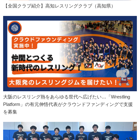
【全国クラブ紹介】高知レスリングクラブ（高知県）
大阪のレスリング熱をあらゆる世代へ広げたい…「Wrestling
Platform」の有元伸悟代表がクラウンドファンディングで支援
を募集