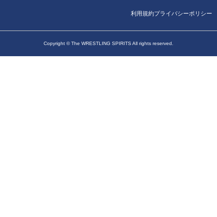
利用規約
プライバシーポリシー
Copyright © The WRESTLING SPIRITS All rights reserved.