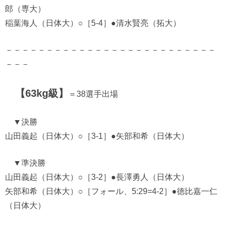
郎（専大）
稲葉海人（日体大）○［5-4］●清水賢亮（拓大）
－－－－－－－－－－－－－－－－－－－－－－－－－－
－－－
【63kg級】
＝38選手出場
▼決勝
山田義起（日体大）○［3-1］●矢部和希（日体大）
▼準決勝
山田義起（日体大）○［3-2］●長澤勇人（日体大）
矢部和希（日体大）○［フォール、5:29=4-2］●徳比嘉一仁
（日体大）