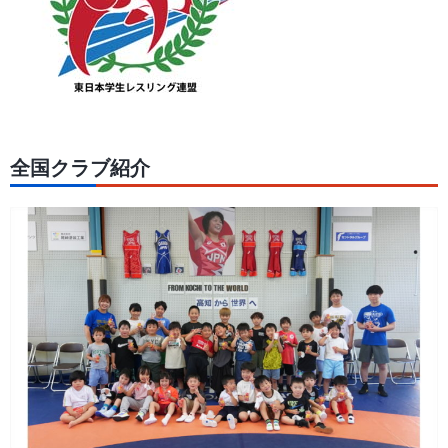
全国クラブ紹介