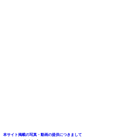
本サイト掲載の写真・動画の提供につきまして