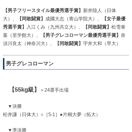
【男子フリースタイル最優秀選手賞】
新井陸人（日体
大）、
【同敢闘賞】
成國大志（青山学院大）、
【女子最優
秀選手賞】
入江くみ（九州共立大）、
【同敢闘賞】
松雪泰
葉（至学館大）、
【男子グレコローマン最優秀選手賞】
奈
須川良太（神奈川大）、
【同敢闘賞】
宇井大和（早大）
男子グレコローマン
【55kg級】
＝24選手出場
▼決勝
松井謙（日体大）○［5-1］●片桐大夢（拓大）
▼準決勝