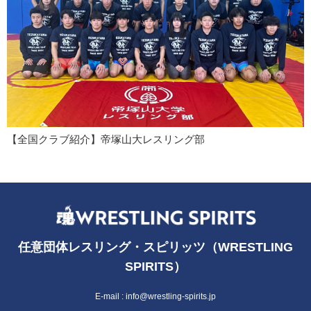
【全国クラブ紹介】帝塚山大レスリング部
任意団体レスリング・スピリッツ（WRESTLING
SPIRITS）
E-mail :
info@wrestling-spirits.jp