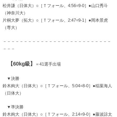
松井謙（日体大）○［Ｔフォール、4:56=9-0］●山口秀斗
（神奈川大）
片桐大夢（拓大）○［Ｔフォール、2:47=9-1］●岡本景虎
（専大）
－－－－－－－－－－－－－－－－－－－－－－－－－－
－－－
【60kg級】
＝41選手出場
▼決勝
鈴木絢大（日体大）○［Ｔフォール、5:04=8-0］●稲葉海人
（日体大）
▼準決勝
鈴木絢大（日体大）○［Ｔフォール、2:14=9-0］●藤波諒太