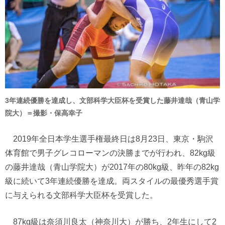
3年連続優勝を達成し、文部科学大臣杯を受賞した藤井達哉（青山学
院大）＝撮影・保高幸子
2019年全日本学生選手権最終日は8月23日、東京・駒沢
体育館で男子グレコローマンの決勝までが行われ、82kg級
の藤井達哉（青山学院大）が2017年の80kg級、昨年の82kg
級に続いて3年連続優勝を達成。両スタイルの最優秀選手賞
に与えられる文部科学大臣杯を受賞した。
87kg級は奈須川良太（神奈川大）が勝ち、2年生にして2