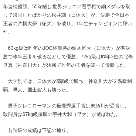
年連続優勝。55kg級は世界ジュニア選手権で銅メダルを取
って帰国したばかりの松井謙（日体大）が、決勝で全日本
王者の片桐大夢（拓大）を破り、1年生チャンピオンに輝い
た。
60kg級は昨年のJOC杯優勝の鈴木絢大（日体大）が準決
勝で昨年王者を破るなどして優勝。72kg級は昨年3位の北條
良真（神奈川大）が決勝で昨年の王者を破って優勝した。
大学別では、日体大が5階級で勝ち、神奈川大が２階級制
覇。早大、国士舘大も勝った。
男子グレコローマンの最優秀選手賞は奈須川が受賞し、
敢闘賞は67kg級優勝の宇井大和（早大）が選ばれた。
各階級の成績は下記の通り。