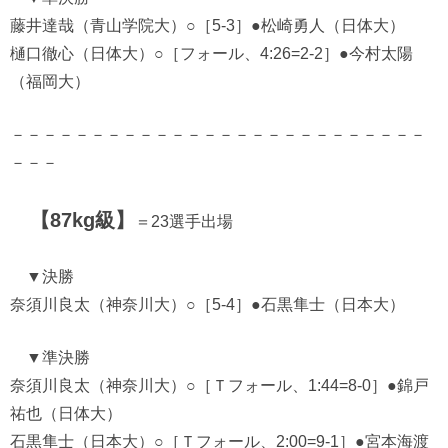
藤井達哉（青山学院大）○［5-3］●松崎勇人（日体大）
樋口徹心（日体大）○［フォール、4:26=2-2］●今村太陽
（福岡大）
－－－－－－－－－－－－－－－－－－－－－－－－－－
－－－
【87kg級】
＝23選手出場
▼決勝
奈須川良太（神奈川大）○［5-4］●石黒隼士（日本大）
▼準決勝
奈須川良太（神奈川大）○［Ｔフォール、1:44=8-0］●錦戸
祐也（日体大）
石黒隼士（日本大）○［Ｔフォール、2:00=9-1］●宮本海渡