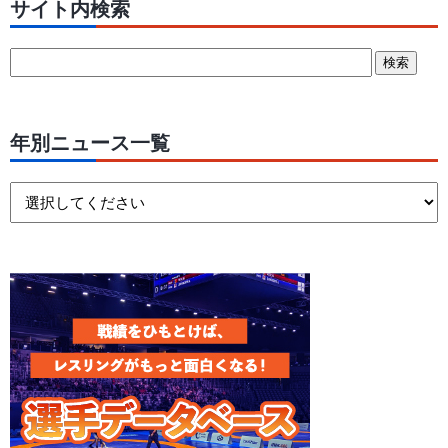
サイト内検索
年別ニュース一覧