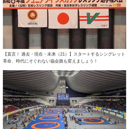
【直言！ 過去・現在・未来（21）】スタートするシングレット
革命、時代にそぐわない協会旗も変えましょう！