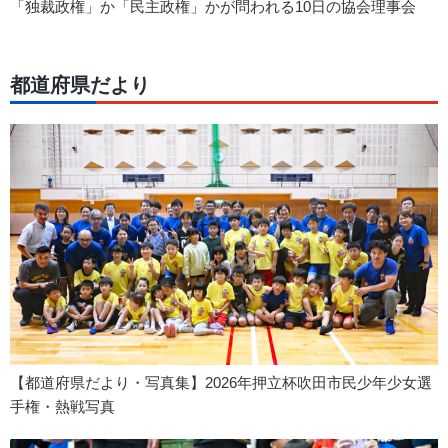
「独裁政権」か「民主政権」かが問われる10日の協会理事会
都道府県だより
【都道府県だより・写真集】2026年押立杯吹田市民少年少女選
手権・熱戦写真