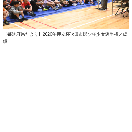
【都道府県だより】2026年押立杯吹田市民少年少女選手権／成
績