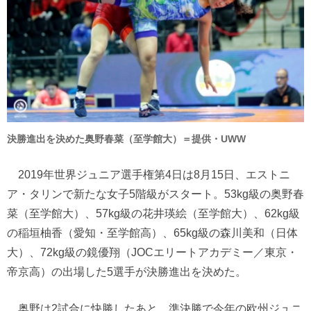
決勝進出を決めた奥野春菜（至学館大）＝提供・UWW
2019年世界ジュニア選手権第4日は8月15日、エストニ
ア・タリンで新たな女子5階級がスタート。53kg級の奥野春
菜（至学館大）、57kg級の花井瑛絵（至学館大）、62kg級
の稲垣柚香（愛知・至学館高）、65kg級の森川美和（日体
大）、72kg級の鏡優翔（JOCエリートアカデミー／東京・
帝京高）の出場した5選手が決勝進出を決めた。
奥野は2試合に快勝したあと、準決勝で今年の欧州ジュニ