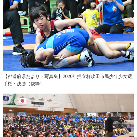
【都道府県だより・写真集】2026年押立杯吹田市民少年少女選
手権・決勝（抜粋）