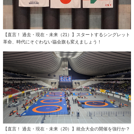
【直言！ 過去・現在・未来（21）】スタートするシングレット
革命、時代にそぐわない協会旗も変えましょう！
【直言！ 過去・現在・未来（20）】統合大会の開催を強行か？