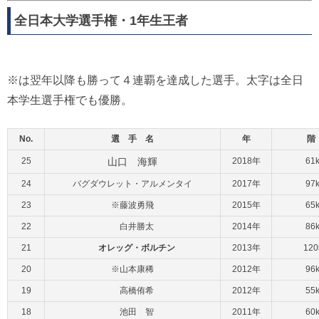
全日本大学選手権・1年生王者
※は翌年以降も勝って４連覇を達成した選手。太字は全日
本学生選手権でも優勝。
No.
選 手 名
年
階
25
山口 海輝
2018年
61
24
バグダウレット・アルメンタイ
2017年
97
23
※藤波勇飛
2015年
65
22
白井勝太
2014年
86
21
オレッグ・ボルチン
2013年
12
20
※山本康稀
2012年
96
19
高橋侑希
2012年
55
18
池田 智
2011年
60