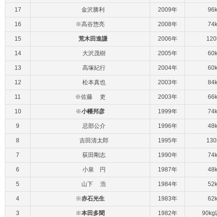
17
金沢勝利
2009年
96
16
※高谷惣亮
2008年
74
15
荒木田進謙
2006年
12
14
大沢茂樹
2005年
60
13
高塚紀行
2004年
60
12
松本真也
2003年
84
11
※佐藤 吏
2003年
66
10
※
小幡邦彦
1999年
74
9
忌部公介
1996年
48
8
吉田清太郎
1995年
13
7
荻田剛志
1990年
74
6
小泉 円
1987年
48
5
山下 浩
1984年
52
4
※
赤石光生
1983年
62
3
※
本田多聞
1982年
90k