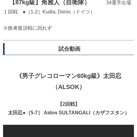
【87kg級】角雅人（自衛隊）
34選手出場
１回戦 ●［1-2］Kudla, Denis（ドイツ）
※敗者復活戦に回れず
試合動画
《男子グレコローマン60kg級》太田忍
（ALSOK）
【2回戦】
太田忍●［5-7］ Aidos SULTANGALI（カザフスタン）