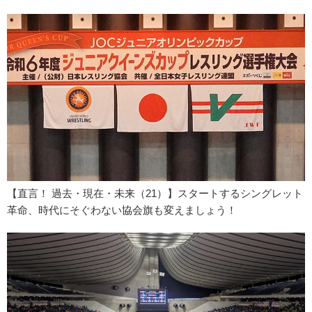
【直言！ 過去・現在・未来（21）】スタートするシングレット
革命、時代にそぐわない協会旗も変えましょう！