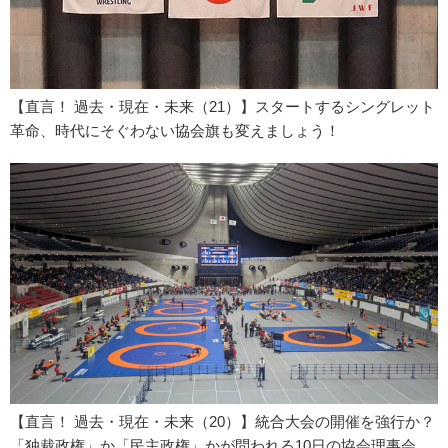
【直言！ 過去・現在・未来（21）】スタートするシングレット
革命、時代にそぐわない協会旗も変えましょう！
【直言！ 過去・現在・未来（20）】統合大会の開催を強行か？
「独裁政権」か「民主政権」かが問われる10日の協会理事会