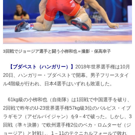
3回戦でジョージア選手と闘う小栁和也＝撮影・保高幸子
【ブダペスト（ハンガリー）】
2018年世界選手権は10月
20日、ハンガリー・ブダペストで開幕。男子フリースタイ
ル4階級が行われ、日本4選手はいずれも敗退した。
61kg級の小栁和也（自衛隊）は1回戦で中国選手を破り、
2回戦で昨年のU-23世界選手権57kg級3位のパルビス・イブ
ラギモフ（アゼルバイジャン）を9－4で破った。しかし、3
回戦（準々決勝）で欧州選手権2位のベカ・ロムターゼ（ジ
ョージア）と対戦し、1－11のテクニカルフォールで敗れ