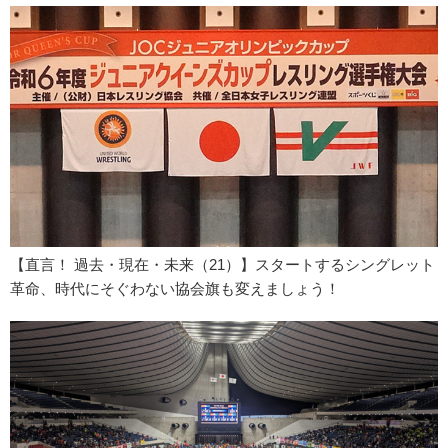
【直言！ 過去・現在・未来（21）】スタートするシングレット
革命、時代にそぐわない協会旗も変えましょう！