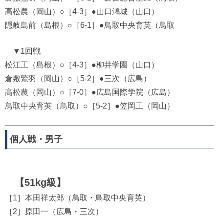
高松農（岡山）○［4-3］●山口鴻城（山口）
隠岐島前（島根）○［6-1］●鳥取中央育英（鳥取
▼1回戦
松江工（島根）○［4-3］●柳井学園（山口）
倉敷鷲羽（岡山）○［5-2］●三次（広島）
高松農（岡山）○［7-0］●広島国際学院（広島）
鳥取中央育英（鳥取）○［5-2］●笠岡工（岡山）
個人戦・男子
【51kg級】
［1］本田祥太郎（鳥取・鳥取中央育英）
［2］原田一（広島・三次）