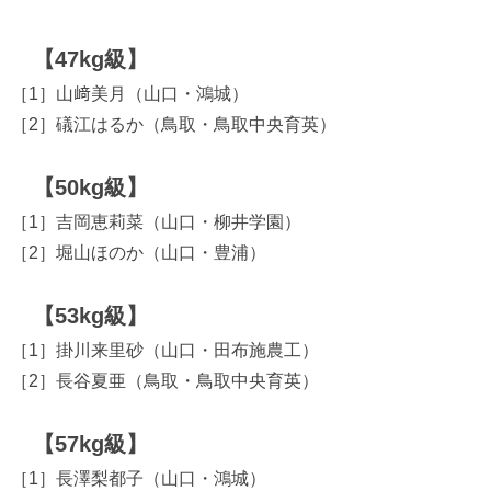
【47kg級】
［1］山﨑美月（山口・鴻城）
［2］礒江はるか（鳥取・鳥取中央育英）
【50kg級】
［1］吉岡恵莉菜（山口・柳井学園）
［2］堀山ほのか（山口・豊浦）
【53kg級】
［1］掛川来里砂（山口・田布施農工）
［2］長谷夏亜（鳥取・鳥取中央育英）
【57kg級】
［1］長澤梨都子（山口・鴻城）