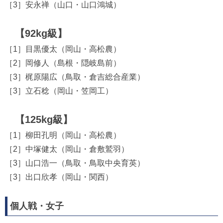
［3］安永禅（山口・山口鴻城）
【92kg級】
［1］目黒優太（岡山・高松農）
［2］岡修人（島根・隠岐島前）
［3］梶原陽広（鳥取・倉吉総合産業）
［3］立石稔（岡山・笠岡工）
【125kg級】
［1］柳田孔明（岡山・高松農）
［2］中塚健太（岡山・倉敷鷲羽）
［3］山口浩一（鳥取・鳥取中央育英）
［3］出口欣孝（岡山・関西）
個人戦・女子