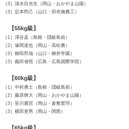
［3］清水目光生（岡山・おかやま山陽）
［3］定本昂己（山口・田布施農工）
【55kg級】
［1］澤谷孟（島根・隠岐島前）
［2］塚岡達也（岡山・高松農）
［3］柳田昂哉（山口・柳井学園）
［3］義田省悟（広島・広島国際学院）
【60kg級】
［1］中村勇士（島根・隠岐島前）
［2］藤原輝大（岡山・おかやま山陽）
［3］笹川麗宮（岡山・倉敷鷲羽）
［3］横田吏男（岡山・関西）
【65kg級】