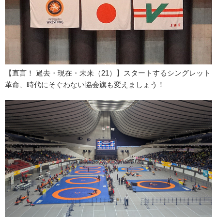
【直言！ 過去・現在・未来（21）】スタートするシングレット
革命、時代にそぐわない協会旗も変えましょう！