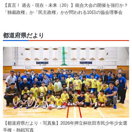
【直言！ 過去・現在・未来（20）】統合大会の開催を強行か？
「独裁政権」か「民主政権」かが問われる10日の協会理事会
都道府県だより
【都道府県だより・写真集】2026年押立杯吹田市民少年少女選
手権・熱戦写真