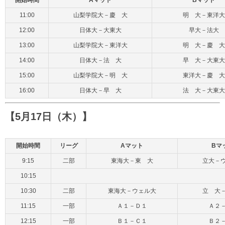
開始時間
Aマット
Bマット
11:00
山梨学院大－慶 大
明 大－東洋大
12:00
日体大－大東大
早大－法大
13:00
山梨学院大－東洋大
明 大－慶 大
14:00
日体大－法 大
早 大－大東大
15:00
山梨学院大－明 大
東洋大－慶 大
16:00
日体大－早 大
法 大－大東大
【5月17日（木）】
開始時間
リーグ
Aマット
Bマ
9:15
二部
東海大－東 大
立大－
10:15
10:30
二部
東海大－ウェル大
立 大
11:15
一部
Ａ１－Ｄ１
Ａ２
12:15
一部
Ｂ１－Ｃ１
Ｂ２