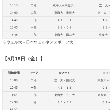
13:15
二部
東海大－東北学大
立 大
14:00
二部
東海大－東農大
立 大－
14:45
一部
Ａ１－Ｃ１
Ａ２
15:45
一部
Ｂ１－Ｄ１
Ｂ２
16:45
二部
東海大－国武大
東農大
※ウェル大＝日本ウェルネススポーツ大
【5月18日（金）】
開始時間
リーグ
Aマット
Bマ
10:00
二部
立 大－国武大
東農大－
10:45
一部
Ａ３－Ｂ３
Ｃ３
11:45
二部
東海大－立 大
東農大－
12:30
一部
Ａ２－Ｂ２
Ｃ２
14:00