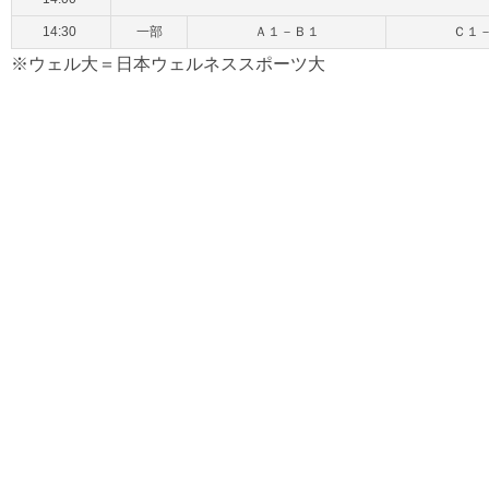
14:30
一部
Ａ１－Ｂ１
Ｃ１
※ウェル大＝日本ウェルネススポーツ大