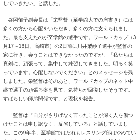
していきたい」と話した。
谷岡郁子副会長は「栄監督（至学館大での肩書き）には
多くの方から心配をいただき、多くの方に支えられまし
た。最も支えたのが至学館の選手です。ワールドカップ（3
月17～18日、高崎市）の2日前に川井梨紗子選手が監督の
家に行き、会うことはできなかったのですが、『私たちは
真剣に、頑張って、集中して練習してきました。明るく笑
っています。心配しないでください』とのメッセージを残
しました。栄監督はそのあと、ワールドカップのネット中
継で選手の頑張る姿を見て、気持ちが回復したそうです。
すばらしい師弟関係です」と現状を報告。
「監督は『自分がさりげなく言ったことが深く人を傷つ
けたことは申し訳なく、反省している』と話していまし
た。この9年半、至学館ではだれもレスリング部はやめてい