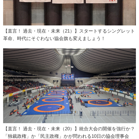
【直言！ 過去・現在・未来（21）】スタートするシングレット
革命、時代にそぐわない協会旗も変えましょう！
【直言！ 過去・現在・未来（20）】統合大会の開催を強行か？
「独裁政権」か「民主政権」かが問われる10日の協会理事会