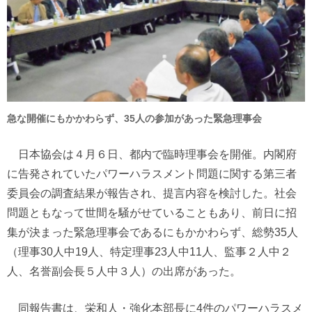
急な開催にもかかわらず、35人の参加があった緊急理事会
日本協会は４月６日、都内で臨時理事会を開催。内閣府
に告発されていたパワーハラスメント問題に関する第三者
委員会の調査結果が報告され、提言内容を検討した。社会
問題ともなって世間を騒がせていることもあり、前日に招
集が決まった緊急理事会であるにもかかわらず、総勢35人
（理事30人中19人、特定理事23人中11人、監事２人中２
人、名誉副会長５人中３人）の出席があった。
同報告書は、栄和人・強化本部長に4件のパワーハラスメ