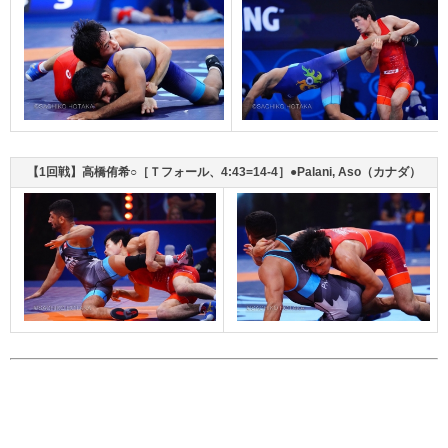
【1回戦】高橋侑希○［Ｔフォール、4:43=14-4］●Palani, Aso（カナダ）