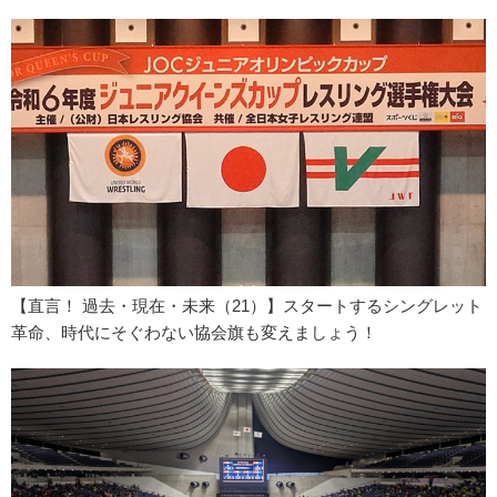
【直言！ 過去・現在・未来（21）】スタートするシングレット
革命、時代にそぐわない協会旗も変えましょう！