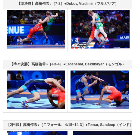
【準決勝】高橋侑希○［7-2］●Dubov, Vladimir（ブルガリア）
【準々決勝】高橋侑希○［4B-4］●Erdenebat, Bekhbayar（モンゴル）
【2回戦】高橋侑希○［Ｔフォール、4:15=14-3］●Tomar, Sandeep（インド）